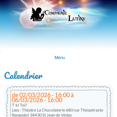
Aller au
contenu
principal
Compagnie
Menu
Menu principal
Lutine
Calendrier
de
02/03/2026 - 16:00
à
06/03/2026 - 16:00
T ki Toi?
Lieu : Théatre La Chocolaterie 680 rue Théophraste
Renaudot 34430 St Jean de Védas